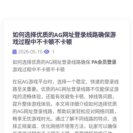
如何选择优质的AG网址登录线路确保游
戏过程中不卡顿不卡顿
2026-05-10
1
如何选择优质的AG网址登录线路确保
PA会员登录
游戏过程中不卡顿不卡顿
在玩AG游戏平台时，选择一个稳定、快速的登录线
路至关重要。优质的AG网址登录线路不仅能保证游
戏的流畅体验，还能有效避免卡顿、掉线等问题，
提升整体游戏体验。本文将详细介绍如何选择优质
的AG网址登录线路，帮助玩家轻松应对网络问题，
畅享无忧游戏时光。通过了解不同线路的特点、选
择正规渠道、优化网络环境等方法，玩家可以确保