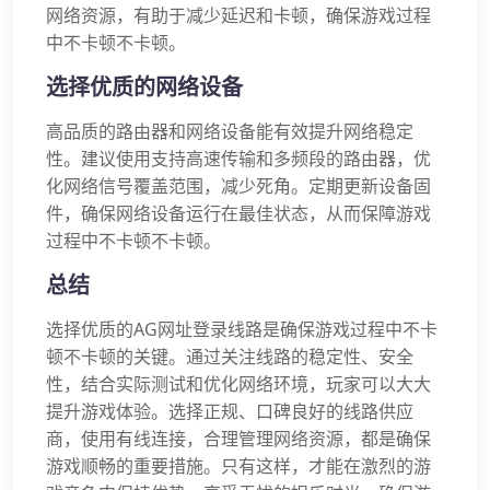
网络资源，有助于减少延迟和卡顿，确保游戏过程
中不卡顿不卡顿。
选择优质的网络设备
高品质的路由器和网络设备能有效提升网络稳定
性。建议使用支持高速传输和多频段的路由器，优
化网络信号覆盖范围，减少死角。定期更新设备固
件，确保网络设备运行在最佳状态，从而保障游戏
过程中不卡顿不卡顿。
总结
选择优质的AG网址登录线路是确保游戏过程中不卡
顿不卡顿的关键。通过关注线路的稳定性、安全
性，结合实际测试和优化网络环境，玩家可以大大
提升游戏体验。选择正规、口碑良好的线路供应
商，使用有线连接，合理管理网络资源，都是确保
游戏顺畅的重要措施。只有这样，才能在激烈的游