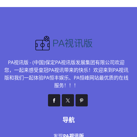
PA视讯版 - (中国)保定PA视讯版发展集团有限公司欢迎
您，一起来感受皇冠PA视讯带来的快乐！欢迎来到PA视讯
版和我们一起体验PA恒丰娱乐、PA恒峰网站最优质的在线
服务！！！
导航
发现
PA视讯版