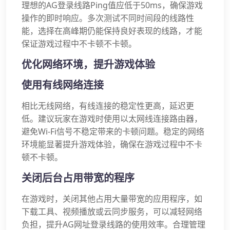
理想的AG登录线路Ping值应低于50ms，确保游戏
操作的即时响应。多次测试不同时间段的线路性
能，选择在高峰期仍能保持良好表现的线路，才能
保证游戏过程中不卡顿不卡顿。
优化网络环境，提升游戏体验
使用有线网络连接
相比无线网络，有线连接的稳定性更高，延迟更
低。建议玩家在游戏时使用以太网线连接路由器，
避免Wi-Fi信号不稳定带来的卡顿问题。稳定的网络
环境能显著提升游戏体验，确保在游戏过程中不卡
顿不卡顿。
关闭后台占用带宽的程序
在游戏时，关闭其他占用大量带宽的应用程序，如
下载工具、视频播放或云同步服务，可以减轻网络
负担，提升AG网址登录线路的使用效率。合理管理