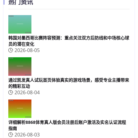
热门资讯
韩国对墨西哥比赛阵容预测：重点关注双方后防线和中场核心球
员的潜在变化
2026-08-05
通过凯发真人试玩首页体验真实的游戏场景，感受专业主播带来
的精彩互动
2026-08-04
详细解析8868体育真人版会员注册后账户激活及实名认证流程
指南
2026-08-03